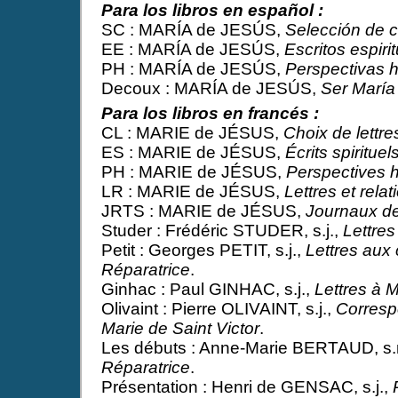
Para los libros en español :
SC : MARÍA de JESÚS,
Selección de c
EE : MARÍA de JESÚS,
Escritos espiri
PH : MARÍA de JESÚS,
Perspectivas h
Decoux : MARÍA de JESÚS,
Ser María
Para los libros en francés :
CL : MARIE de JÉSUS,
Choix de lettre
ES : MARIE de JÉSUS,
Écrits spirituel
PH : MARIE de JÉSUS,
Perspectives h
LR : MARIE de JÉSUS,
Lettres et relat
JRTS : MARIE de JÉSUS,
Journaux de 
Studer : Frédéric STUDER, s.j.,
Lettre
Petit : Georges PETIT, s.j.,
Lettres aux
Réparatrice
.
Ginhac : Paul GINHAC, s.j.,
Lettres à 
Olivaint : Pierre OLIVAINT, s.j.,
Corresp
Marie de Saint Victor
.
Les débuts : Anne-Marie BERTAUD, s.
Réparatrice
.
Présentation : Henri de GENSAC, s.j.,